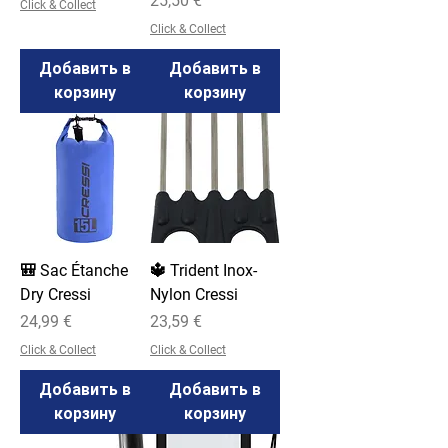
25,50 €
Click & Collect
Click & Collect
Добавить в
Добавить в
корзину
корзину
🎒 Sac Étanche
🔱 Trident Inox-
Dry Cressi
Nylon Cressi
Цена
Цена
24,99 €
23,59 €
Click & Collect
Click & Collect
Добавить в
Добавить в
корзину
корзину