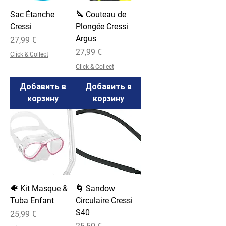
Sac Étanche
🔪 Couteau de
Cressi
Plongée Cressi
Argus
Цена
27,99 €
Цена
27,99 €
Click & Collect
Click & Collect
Добавить в
Добавить в
корзину
корзину
🐠 Kit Masque &
🌀 Sandow
Tuba Enfant
Circulaire Cressi
S40
Цена
25,99 €
Цена