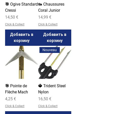
🎯 Ogive Standard
👟 Chaussures
Cressi
Coral Junior
Цена
Цена
14,50 €
14,99 €
Click & Collect
Click & Collect
Добавить в
Добавить в
корзину
корзину
Nouveau
🎯 Pointe de
🔱 Trident Steel
Flèche Mach
Nylon
Цена
Цена
4,25 €
16,50 €
Click & Collect
Click & Collect