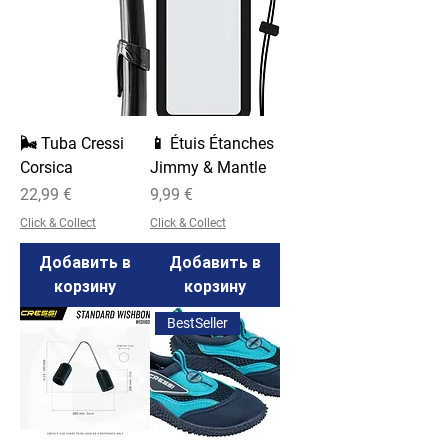
🌬️ Tuba Cressi
📱 Étuis Étanches
Corsica
Jimmy & Mantle
Цена
Цена
22,99 €
9,99 €
Click & Collect
Click & Collect
Добавить в
Добавить в
корзину
корзину
BestSeller