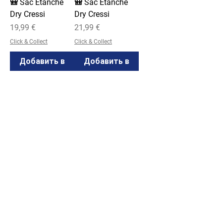
🎒 Sac Étanche
🎒 Sac Étanche
Dry Cressi
Dry Cressi
Цена
Цена
19,99 €
21,99 €
Click & Collect
Click & Collect
Добавить в
Добавить в
корзину
корзину
🏹 Flèche Crantée
Verdesca Cressi
Цена
22,50 €
Click & Collect
Добавить в