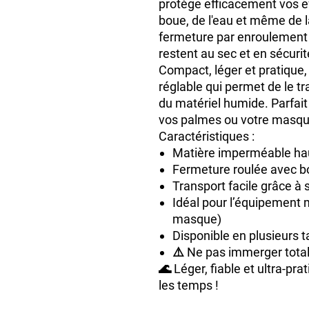
protège efficacement vos ef
boue, de l'eau et même de 
fermeture par enroulement
restent au sec et en sécurit
Compact, léger et pratique, 
réglable
qui permet de le t
du matériel humide. Parfait
vos palmes ou votre masque
Caractéristiques :
Matière imperméable hau
Fermeture roulée avec bo
Transport facile grâce à 
Idéal pour l’équipement 
masque)
Disponible en plusieurs ta
⚠️ Ne pas immerger tot
🌊
Léger, fiable et ultra-pra
les temps !