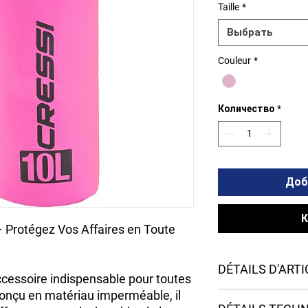
Taille
*
Выбрать
Couleur
*
Количество
*
Доб
К
– Protégez Vos Affaires en Toute
DÉTAILS D'ARTI
ccessoire indispensable pour toutes
onçu en matériau imperméable, il
Avec sangle d'épaule