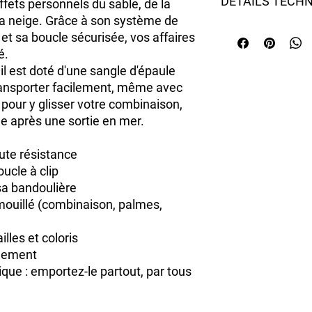
DÉTAILS TECH
fets personnels du sable, de la
la neige. Grâce à son
système de
- Gamme étendue de 
et sa
boucle sécurisée
, vos affaires
- Couleurs vives
é.
- Fabriqué en pvc dur
il est doté d'une
sangle d'épaule
- Coutures hermétiqu
ransporter facilement, même avec
- Fermeture pratique
- Sangle d’épaule amo
 pour y glisser votre combinaison,
 après une sortie en mer.
te résistance
ucle à clip
sa bandoulière
mouillé (combinaison, palmes,
illes et coloris
alement
tique : emportez-le partout, par tous