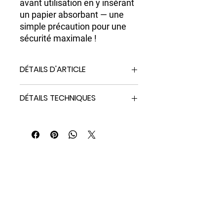
avant utilisation en y insérant
un papier absorbant — une
simple précaution pour une
sécurité maximale !
DÉTAILS D'ARTICLE
Etui souple pour téléphone portable 7''
DÉTAILS TECHNIQUES
résistant à l'eau
-Imperméable à l'eau
-Transparent, n'affecte pas l'effet
photographique
-Fermeture par bouton
-Matière souple