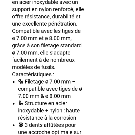
en
acier inoxydable
avec un
support en
nylon renforcé
, elle
offre
résistance
,
durabilité
et
une
excellente pénétration
.
Compatible avec les
tiges de
ø 7.00 mm et ø 8.00 mm
,
grâce à son
filetage standard
ø 7.00 mm
, elle s’adapte
facilement à de nombreux
modèles de fusils.
Caractéristiques :
🔩
Filetage ø 7.00 mm
–
compatible avec tiges de ø
7.00 mm & ø 8.00 mm
🦾
Structure en acier
inoxydable + nylon
: haute
résistance à la corrosion
🎯
3 dents affûtées
pour
une accroche optimale sur