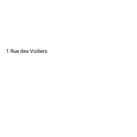
1 Rue des Voiliers
83310 Port Grimaud, France
info@myboatsainttropez.com
07 83 43 96 16
06 30 29 41 46
Politique de cookies
Mentions légales
Politique de confidentialité