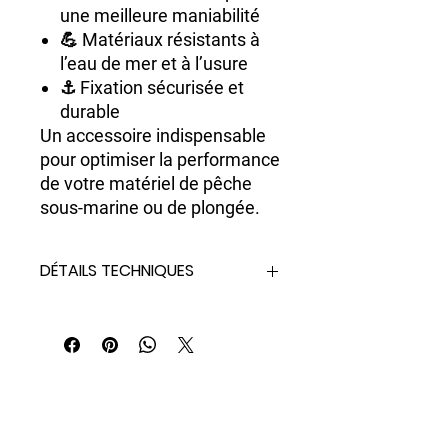
une meilleure maniabilité
💪 Matériaux résistants à
l’eau de mer et à l’usure
⚓ Fixation sécurisée et
durable
Un accessoire indispensable
pour optimiser la performance
de votre matériel de pêche
sous-marine ou de plongée.
DÉTAILS TECHNIQUES
- Articulé en bande pour spearguns
filetée
- En acier inox
- Matériaux de haute qualité
- Pioneer dans l'eau de sport depuis
1946
- Fabriqué en Italie