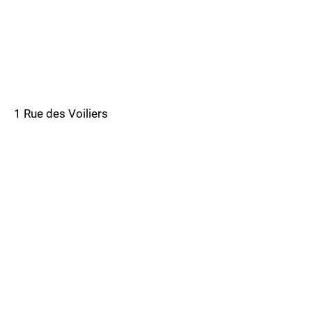
1 Rue des Voiliers
83310 Port Grimaud, France
info@myboatsainttropez.com
07 83 43 96 16
06 30 29 41 46
Politique de cookies
Mentions légales
Politique de confidentialité