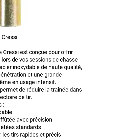
 Cressi
e Cressi
est conçue pour offrir
é
lors de vos sessions de chasse
acier inoxydable de haute qualité
,
pénétration et une grande
même en usage intensif.
permet de
réduire la traînée
dans
ectoire de tir.
 :
dable
affûtée avec précision
iletées standards
 les tirs rapides et précis