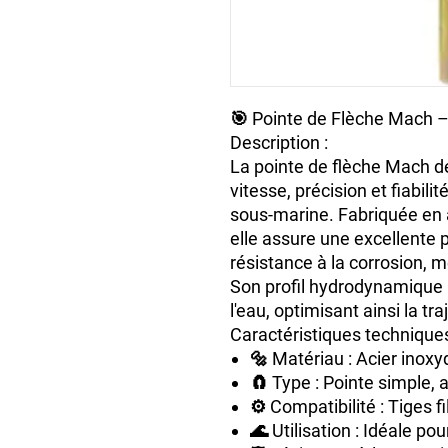
🎯
Pointe de Flèche Mach –
Description :
La
pointe de flèche Mach d
vitesse, précision et fiabilit
sous-marine. Fabriquée en
elle assure une excellente 
résistance à la corrosion, 
Son
profil hydrodynamique
l'eau, optimisant ainsi la traj
Caractéristiques techniques
🔩
Matériau
: Acier inoxy
🧲
Type
: Pointe simple, 
⚙️
Compatibilité
: Tiges f
🌊
Utilisation
: Idéale pour