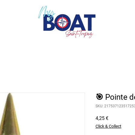
🎯 Pointe 
SKU: 21753712351725
Prezzo
4,25 €
Click & Collect