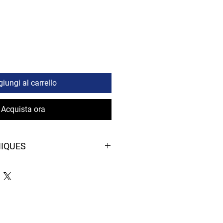
iungi al carrello
Acquista ora
NIQUES
aré pour la plongée en apnée, la
ée sous-marine
cone hypoallergénique transparent et
pression, avec ajustement instantané
rmé, qui s'adapte de manière optimale