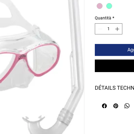
Quantità
*
Agg
DÉTAILS TECH
- Masque en verre sép
natation et la plong
- La jupe est en sili
doux
- Boucles de sangle: 
- Tube flexible et fo