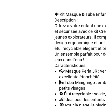
🐠
Kit Masque & Tuba Enfan
Description :
Offrez à votre enfant une
ex
et sécurisée
avec ce
kit Cre
jeunes explorateurs. Il co
design ergonomique et un
étui recyclable
élégant et pr
Un ensemble parfait pour d
jeux dans l’eau !
Caractéristiques :
👓
Masque Perla JR
: ve
excellente étanchéité
🌬️
Tuba Minigringo
: emb
petits visages
♻️
Étui recyclable
: solide
👶
Idéal pour les enfants
🏖️ Pour la
plage, la pisci