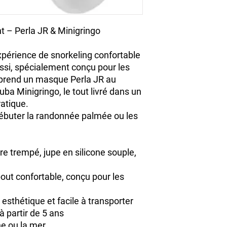
aux différents traits 
- Superlight idéal pou
t – Perla JR & Minigringo
périence de snorkeling confortable
ssi
, spécialement conçu pour les
mprend un
masque Perla JR
au
tuba Minigringo
, le tout livré dans un
atique.
ébuter la randonnée palmée ou les
rre trempé, jupe en silicone souple,
out confortable, conçu pour les
, esthétique et facile à transporter
à partir de 5 ans
ne ou la mer