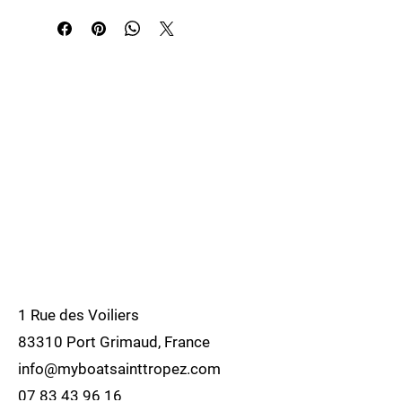
filetée
- En acier inox
- Matériaux de haute qualité
- Pioneer dans l'eau de sport depuis
1946
- Fabriqué en Italie
1 Rue des Voiliers
83310 Port Grimaud, France
info@myboatsainttropez.com
07 83 43 96 16