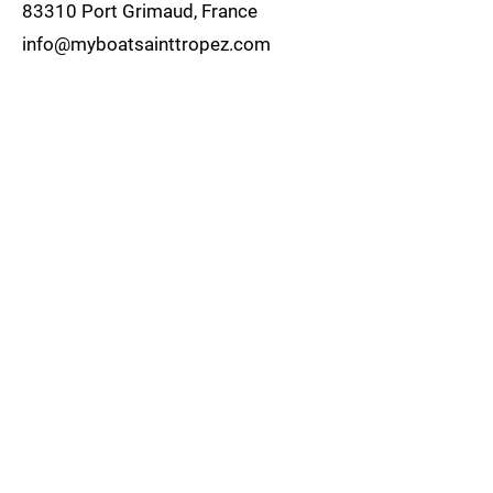
83310 Port Grimaud, France
info@myboatsainttropez.com
07 83 43 96 16
06 30 29 41 46
Politique de cookies
Mentions légales
Politique de confidentialité
© 2035 par Dandy Camping. Créé avec
Wix.com
Contactez-nous
Prénom