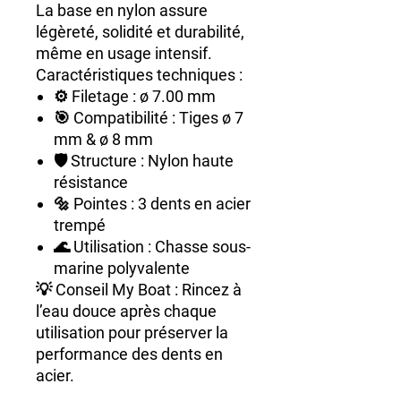
La base en nylon assure
légèreté, solidité et durabilité
,
même en usage intensif.
Caractéristiques techniques :
⚙️
Filetage
: ø 7.00 mm
🎯
Compatibilité
: Tiges ø 7
mm & ø 8 mm
🛡️
Structure
: Nylon haute
résistance
🔩
Pointes
: 3 dents en acier
trempé
🌊
Utilisation
: Chasse sous-
marine polyvalente
💡
Conseil My Boat
: Rincez à
l’eau douce après chaque
utilisation pour préserver la
performance des dents en
acier.