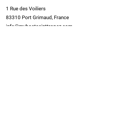
1 Rue des Voiliers
83310 Port Grimaud, France
info@myboatsainttropez.com
07 83 43 96 16
06 30 29 41 46
Politique de cookies
Mentions légales
Politique de confidentialité
© 2035 par Dandy Camping. Créé avec
Wix.com
Contactez-nous