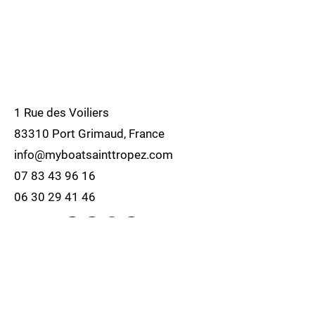
une traînée minimale
- Matériau : plastique non corrosif,
durable et résistant aux impacts
- Dimensions : 10,9 x 15 x 9,4 cm
1 Rue des Voiliers
83310 Port Grimaud, France
info@myboatsainttropez.com
07 83 43 96 16
06 30 29 41 46
Politique de cookies
Mentions légales
Politique de confidentialité
© 2035 par Dandy Camping. Créé avec