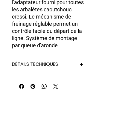
l'adaptateur fourni pour toutes
les arbalètes caoutchouc
cressi. Le mécanisme de
freinage réglable permet un
contrôle facile du départ de la
ligne. Système de montage
par queue d'aronde
DÉTAILS TECHNIQUES
- Durable et efficace
- Mécanisme de freinage en douceur
multi-réglable type embrayage
- Mécanisme de freinage type
embrayage, réglable en cas de
décalage
- Bouton de réglage star ergonomique
et facilement accessible
- Conception à montage vertical pour