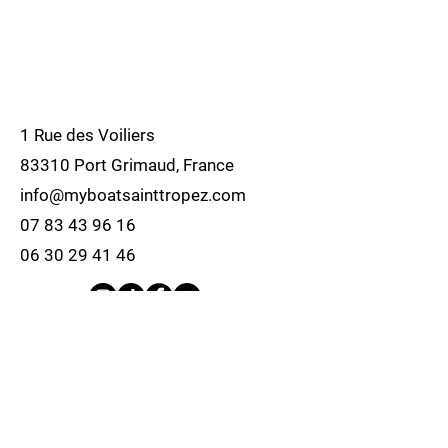
1 Rue des Voiliers
83310 Port Grimaud, France
info@myboatsainttropez.com
07 83 43 96 16
06 30 29 41 46
Politique de cookies
Mentions légales
Politique de confidentialité
© 2035 par Dandy Camping. Créé avec
Wix.com