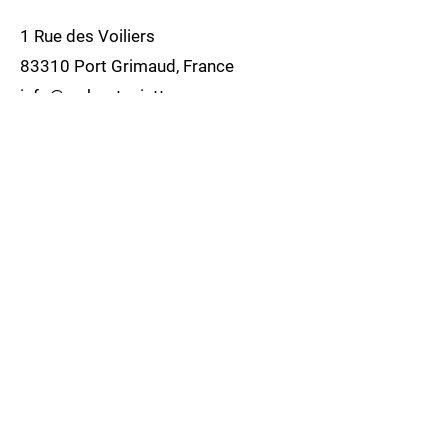
1 Rue des Voiliers
83310 Port Grimaud, France
info@myboatsainttropez.com
07 83 43 96 16
06 30 29 41 46
Politique de cookies
Mentions légales
Politique de confidentialité
© 2035 par Dandy Camping. Créé avec
Wix.com
Contactez-nous