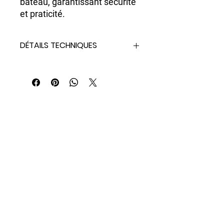
bateau, garantissant sécurité
et praticité.
DÉTAILS TECHNIQUES
- Diamètre : 30 cm – 11,81 pouces
- Hauteur : 23 cm – 9,05 pouces
- Volume : environ 7 litres
- Poids : 380 g – 0,84 livre